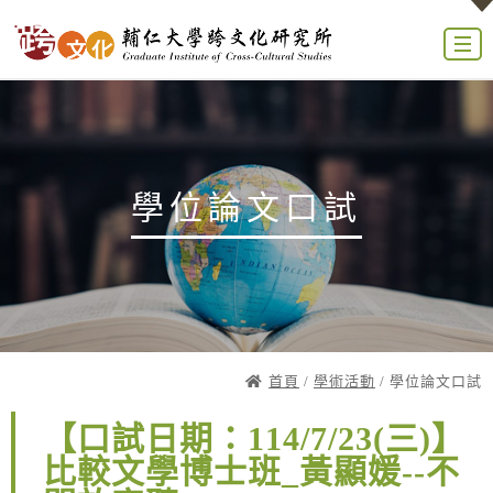
學位論文口試
首頁
/
學術活動
/ 學位論文口試
【口試日期：114/7/23(三)】
比較文學博士班_黃顯媛--不