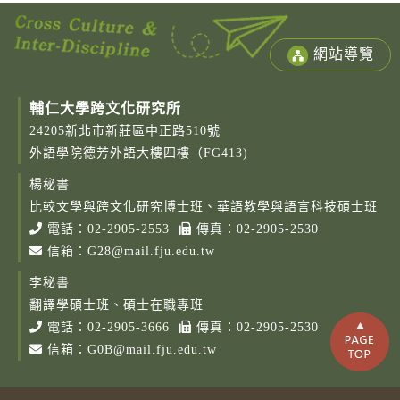
網站導覽
輔仁大學跨文化研究所
24205新北市新莊區中正路510號
外語學院德芳外語大樓四樓（FG413)
楊秘書
比較文學與跨文化研究博士班、華語教學與語言科技碩士班
電話：
02-2905-2553
傳真：02-2905-2530
信箱：
G28@mail.fju.edu.tw
李秘書
翻譯學碩士班、碩士在職專班
電話：
02-2905-3666
傳真：02-2905-2530
信箱：
G0B@mail.fju.edu.tw
Copy