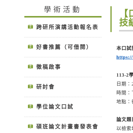
學術活動
【
技
跨研所演講活動報名表
好書推薦（可借閱）
本口試
https:
徵稿啟事
113-
日期：2
研討會
時間：下
地點：
學位論文口試
論文題目
碩班論文計畫書發表會
以檢索