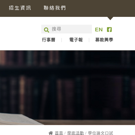
招生資訊
聯絡我們
行事曆
電子報
募款興學
首頁
/
學術活動
/ 學位論文口試