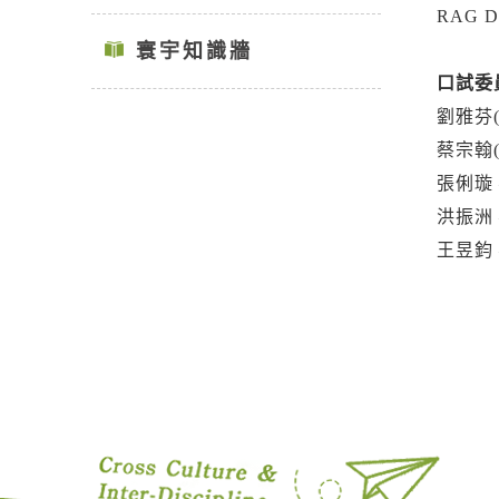
RAG Dr
寰宇知識牆
口試委員
劉雅芬
蔡宗翰
張俐璇
洪振洲
王昱鈞