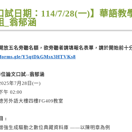
口試日期：114/7/28(一)】華
組_翁郁涵
開放五名旁聽名額，欲旁聽者請填報名表單，請於開始前十
//forms.gle/Y5qtDkGMsx3HTVKs8
2學位論文口試--翁郁涵
025年7月28日(一)
午 02:00
德芳外語大樓四樓FG409教室
 :
增強生成驅動之數位典藏資料庫 ——以陳明章為例