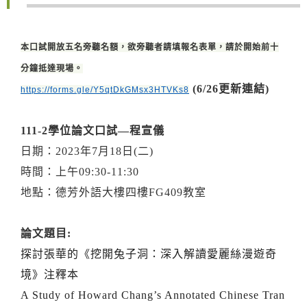
本口試開放五名旁聽名額，欲旁聽者請填報名表單，請於開始前十
分鐘抵達現場。
(6/26更新連結)
https://forms.gle/Y5qtDkGMsx3HTVKs8
111-2
學位論文口試—程宣儀
日期：2023年7月18日(二)
時間：上午09:30-11:30
地點：德芳外語大樓四樓FG409教室
論文題目:
探討張華的《挖開兔子洞：深入解讀愛麗絲漫遊奇
境》注釋本
A Study of Howard Chang’s Annotated Chinese Tran