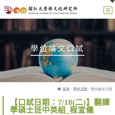
學位論文口試
首頁
/
學術活動
/ 學位論文口試
【口試日期：7/18(二)】翻譯
學碩士班中英組_程宣儀