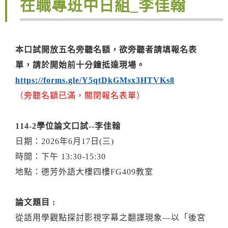
在職專班中日組_李佳翰
本口試開放五名旁聽名額，欲旁聽者請填報名表
單，請於開始前十分鐘抵達現場。
https://forms.gle/Y5qtDkGMsx3HTVKs8
（旁聽名額已滿，關閉報名表單）
114-2學位論文口試--李佳翰
日期：2026年6月17日(三)
時間：下午 13:30-15:30
地點：德芳外語大樓四樓FG409教室
論文題目 :
從語用學觀點探討影視字幕之翻譯現象—以「後宮