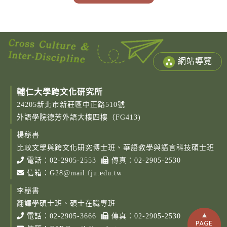
網站導覽
輔仁大學跨文化研究所
24205新北市新莊區中正路510號
外語學院德芳外語大樓四樓（FG413)
楊秘書
比較文學與跨文化研究博士班、華語教學與語言科技碩士班
電話：
02-2905-2553
傳真：02-2905-2530
信箱：
G28@mail.fju.edu.tw
李秘書
翻譯學碩士班、碩士在職專班
電話：
02-2905-3666
傳真：02-2905-2530
Copy