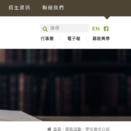
招生資訊
聯絡我們
行事曆
電子報
募款興學
首頁
/
學術活動
/ 學位論文口試