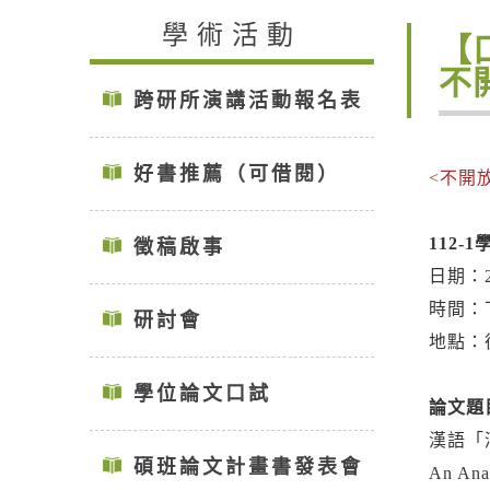
學術活動
【
不
跨研所演講活動報名表
好書推薦（可借閱）
<不開
112-
徵稿啟事
日期：2
時間：下午
研討會
地點：
學位論文口試
論文題目
漢語「
碩班論文計畫書發表會
An Ana