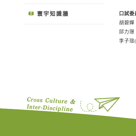
寰宇知識牆
口試委員
胡碧嬋
邱力璟
李子瑄