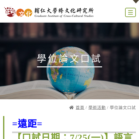
學位論文口試
首頁
/
學術活動
/ 學位論文口試
=遠距=
【口試日期：7/25(一)】語言