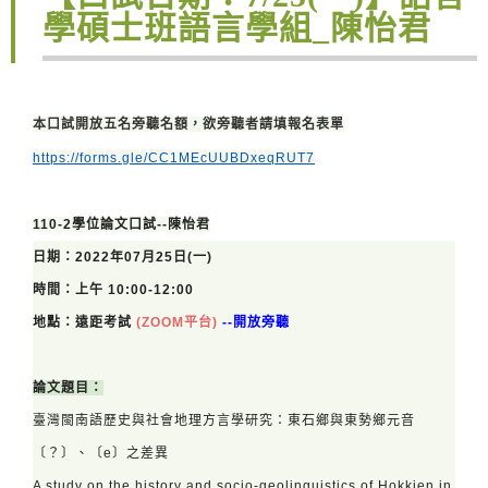
學碩士班語言學組_陳怡君
本口試開放五名旁聽名額，欲旁聽者請填報名表單
https://forms.gle/CC1MEcUUBDxeqRUT7
110-2學位論文口試--陳怡君
日期：2022年07月25日(一
)
時間：上午 10:00-12:00
地點：
遠距考試
(ZOOM平台)
--開放旁聽
論文題目：
臺灣閩南語歷史與社會地理方言學研究：東石鄉與東勢鄉元音
〔？〕、〔e〕之差異
A study on the history and socio-geolinguistics of Hokkien in