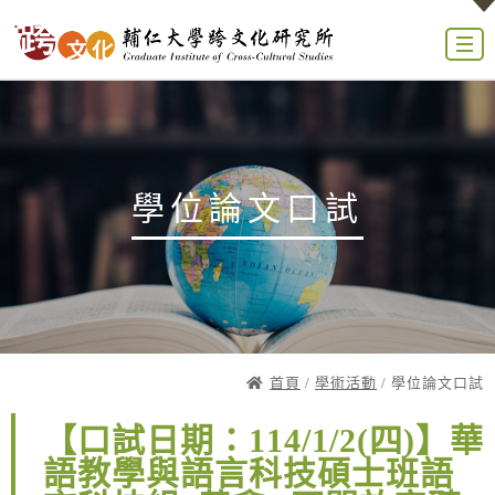
學位論文口試
首頁
/
學術活動
/ 學位論文口試
【口試日期：114/1/2(四)】華
語教學與語言科技碩士班語