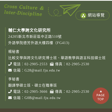
網站導覽
輔仁大學跨文化研究所
24205新北市新莊區中正路510號
外語學院德芳外語大樓四樓（FG413)
楊秘書
比較文學與跨文化研究博士班、華語教學與語言科技碩士班
電話：
02-2905-2553
傳真：02-2905-2530
信箱：
G28@mail.fju.edu.tw
李秘書
翻譯學碩士班、碩士在職專班
電話：
02-2905-3666
傳真：02-2905-2530
信箱：
G0B@mail.fju.edu.tw
Copy