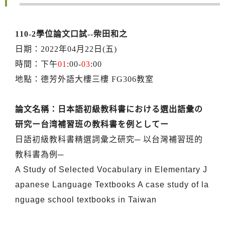
110-2學位論文口試--柴田和之
日期：2022年04月22日(五)
時間：下午
01
:00-
03
:00
地點：德芳外語大樓三樓 FG306教室
論文名稱：日本語初級教科書における選出語彙の
研究ー台湾補習班の教科書を例としてー
日語初級教科書精選詞彙之研究─ 以台灣補習班的
教科書為例─
A Study of Selected Vocabulary in Elementary J
apanese Language Textbooks A case study of la
nguage school textbooks in Taiwan