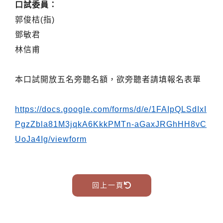
口試委員：
郭俊桔(指)
鄧敏君
林信甫
本口試開放五名旁聽名額，欲旁聽者請填報名表單
https://docs.google.com/forms/d/e/1FAIpQLSdIxI
PgzZbla81M3jqkA6KkkPMTn-aGaxJRGhHH8vC
UoJa4Ig/viewform
回上一頁