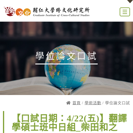
學位論文口試
首頁
/
學術活動
/ 學位論文口試
【口試日期：4/22(五)】翻譯
學碩士班中日組_柴田和之