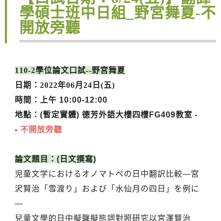
學碩士班中日組_野宮舞夏-不
開放旁聽
110-2學位論文口試--野宮舞夏
日期：2022年06月24日(五
)
時間：上午 10:00-12:00
地點：(暫定
實體) 德芳外語大樓四樓FG409教室 -
-
不開放旁聽
論文題目：(日文撰寫)
児童文学におけるオノマトペの日中翻訳比較―宮
沢賢治「雪渡り」
および「水仙月の四日」を例に
―
兒童文學的日中擬聲擬態詞對照研究以宮澤賢治