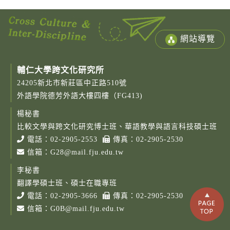
網站導覽
輔仁大學跨文化研究所
24205新北市新莊區中正路510號
外語學院德芳外語大樓四樓（FG413)
楊秘書
比較文學與跨文化研究博士班、華語教學與語言科技碩士班
電話：
02-2905-2553
傳真：02-2905-2530
信箱：
G28@mail.fju.edu.tw
李秘書
翻譯學碩士班、碩士在職專班
電話：
02-2905-3666
傳真：02-2905-2530
信箱：
G0B@mail.fju.edu.tw
Copy