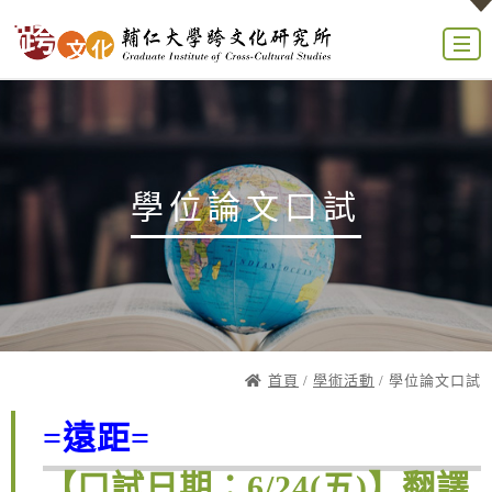
學位論文口試
首頁
/
學術活動
/ 學位論文口試
=遠距=
【口試日期：6/24(五)】翻譯