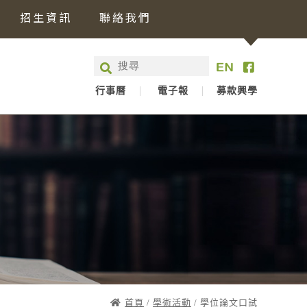
招生資訊
聯絡我們
行事曆
電子報
募款興學
首頁
/
學術活動
/ 學位論文口試