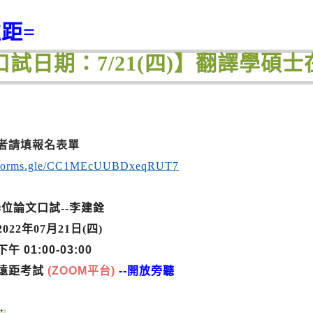
遠距=
口試日期：7/21(四)】翻譯學碩
者請填報名表單
//forms.gle/CC1MEcUUBDxeqRUT7
2學位論文口試--李建銓
022年07月21日(四
)
 01:00-03:00
遠距考試
(ZOOM平台)
--開放旁聽