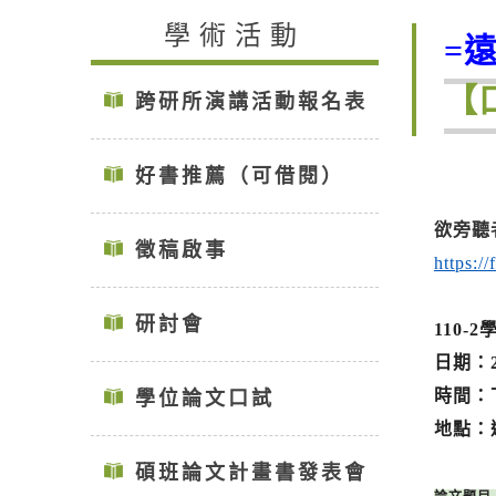
學術活動
=
【
跨研所演講活動報名表
好書推薦（可借閱）
欲旁聽
徵稿啟事
https:
研討會
110-
日期：2
時間：下午
學位論文口試
地點：
碩班論文計畫書發表會