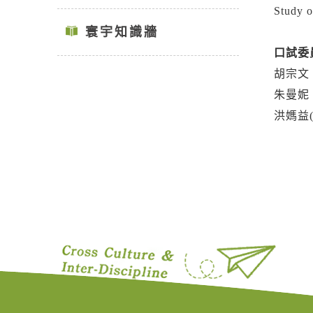
Study o
寰宇知識牆
口試委員
胡宗文
朱曼妮
洪媽益