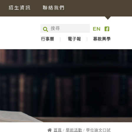
招生資訊
聯絡我們
行事曆
電子報
募款興學
首頁
/
學術活動
/ 學位論文口試