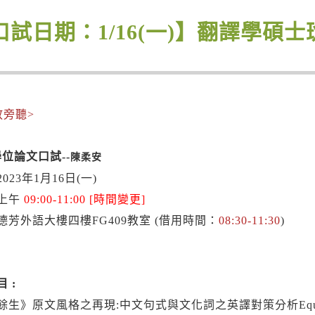
口試日期：1/16(一)】翻譯學碩
放旁聽>
1學位論文口試--
陳柔安
023年1月16日(一)
上午
09:00-11:00 [時間變更]
德芳外語大樓四樓FG409教室 (借用時間：
08:30-11:30
)
 :
》原文風格之再現:中文句式與文化詞之英譯對策分析Equivalence of st