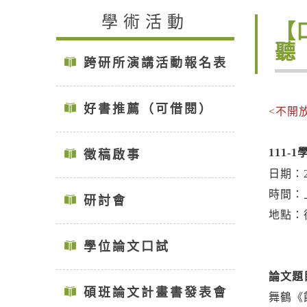
學術活動
【
聽
跨研所演講活動報名表
好書推薦（可借閱）
<不開
111-
徵稿啟事
日期：2
時間：
研討會
地點：
學位論文口試
論文題目
碩班論文計畫書發表會
舞鶴《餘生