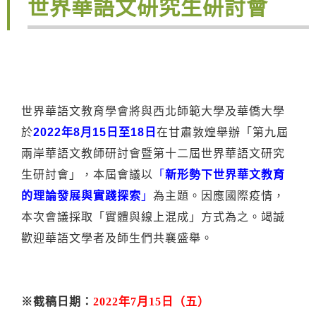
世界華語文研究生研討會
世界華語文教育學會將與西北師範大學及華僑大學
於
2
022年8月
15日至18
日
在甘肅敦煌舉辦「
第九屆
兩岸華語文教師研討會暨第十二屆世界華語文研究
生研討會」
，本屆會議以
「
新形勢下世界華文教育
的理論發展與實踐探索
」
為主
題。因應國際疫情，
本次會議採取「實體與線上混成」方式為之。竭
誠
歡迎華語文學者及師生們共襄盛舉。
※截稿日期：
2022年7月15日（五）