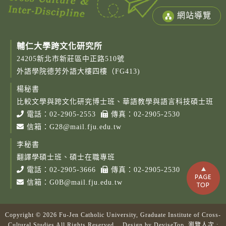
網站導覽
輔仁大學跨文化研究所
24205新北市新莊區中正路510號
外語學院德芳外語大樓四樓（FG413)
楊秘書
比較文學與跨文化研究博士班、華語教學與語言科技碩士班
電話：
02-2905-2553
傳真：02-2905-2530
信箱：
G28@mail.fju.edu.tw
李秘書
翻譯學碩士班、碩士在職專班
電話：
02-2905-3666
傳真：02-2905-2530
信箱：
G0B@mail.fju.edu.tw
Copyright © 2026 Fu-Jen Catholic University, Graduate Institute of Cross-
Copy
Cultural Studies All Rights Reserved. Design by
DeviseTop
瀏覽人次 :