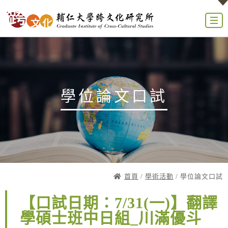
學位論文口試
首頁
/
學術活動
/ 學位論文口試
【口試日期：7/31(一)】翻譯
學碩士班中日組_川滿優斗