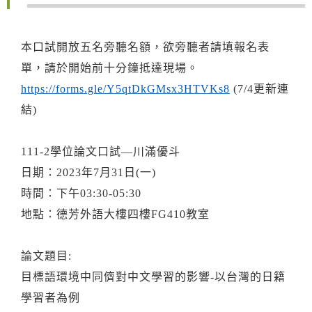
本口試開放五名旁聽名額，欲旁聽者請填報名表
單，請於開始前十分鐘抵達現場。
https://forms.gle/Y5qtDkGMsx3HTVKs8
(7/4更新連
結)
111-2學位論文口試—川滿優斗
日期：2023年7月31日(一)
時間：下午03:30-05:30
地點：德芳外語大樓四樓FG410教室
論文題目:
目標語環境中同儕對中文學習的影響-以台灣的日籍
學習者為例