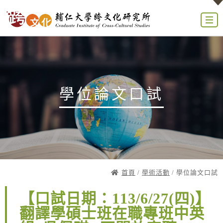
學位論文口試
首頁
/
學術活動
/ 學位論文口試
【口試日期：113/6/27(四)】
翻譯學碩士班在職專班中英