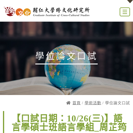
學位論文口試
首頁
/
學術活動
/ 學位論文口試
【口試日期：10/26(三)】語
言學碩士班語言學組_周芷筠