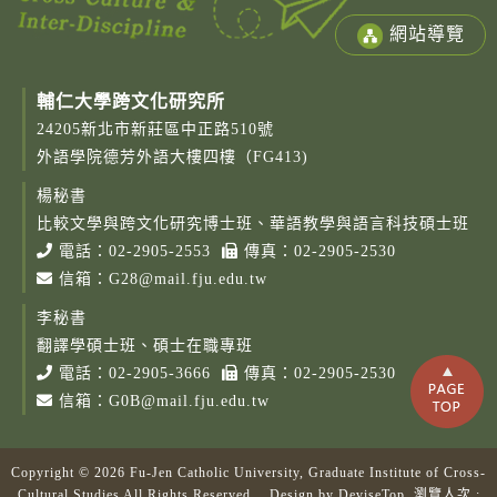
網站導覽
輔仁大學跨文化研究所
24205新北市新莊區中正路510號
外語學院德芳外語大樓四樓（FG413)
楊秘書
比較文學與跨文化研究博士班、華語教學與語言科技碩士班
電話：
02-2905-2553
傳真：02-2905-2530
信箱：
G28@mail.fju.edu.tw
李秘書
翻譯學碩士班、碩士在職專班
電話：
02-2905-3666
傳真：02-2905-2530
信箱：
G0B@mail.fju.edu.tw
Copyright © 2026 Fu-Jen Catholic University, Graduate Institute of Cross-
Copy
Cultural Studies All Rights Reserved. Design by
DeviseTop
瀏覽人次 :