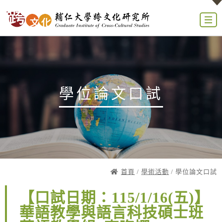
學位論文口試
首頁
/
學術活動
/ 學位論文口試
【口試日期：115/1/16(五)】
華語教學與語言科技碩士班