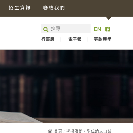
招生資訊
聯絡我們
行事曆
電子報
募款興學
首頁
/
學術活動
/ 學位論文口試