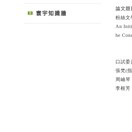
論文題目
寰宇知識牆
粉絲文
An Init
he Con
口試委員
張梵
(指
周岫琴
李根芳