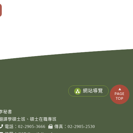
網站導覽
李秘書
翻譯學碩士班、碩士在職專班
電話：
02-2905-3666
傳真：02-2905-2530
Copy