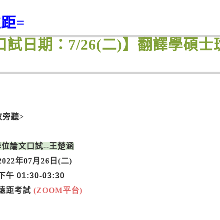
遠距=
口試日期：7/26(二)】翻譯學碩
放旁聽>
2學位論文口試--王楚涵
022年07月26日(二
)
 01:30-03:30
遠距考試
(ZOOM平台)