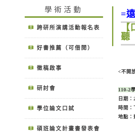
學術活動
=
【
跨研所演講活動報名表
聽
好書推薦（可借閱）
徵稿啟事
<不開
研討會
110-
日期：2
時間：下午
學位論文口試
地點：
碩班論文計畫書發表會