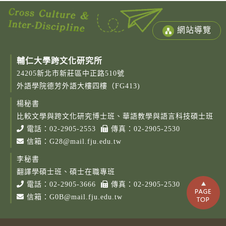
網站導覽
輔仁大學跨文化研究所
24205新北市新莊區中正路510號
外語學院德芳外語大樓四樓（FG413)
楊秘書
Copy
© 2
比較文學與跨文化研究博士班、華語教學與語言科技碩士班
Fu-
電話：
02-2905-2553
傳真：02-2905-2530
Cath
信箱：
G28@mail.fju.edu.tw
Unive
Grad
李秘書
Instit
Cro
翻譯學碩士班、碩士在職專班
Cult
電話：
02-2905-3666
傳真：02-2905-2530
Studi
Rig
信箱：
G0B@mail.fju.edu.tw
Rese
Desi
B