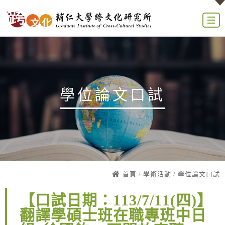
學位論文口試
首頁
/
學術活動
/ 學位論文口試
【口試日期：113/7/11(四)】
翻譯學碩士班在職專班中日