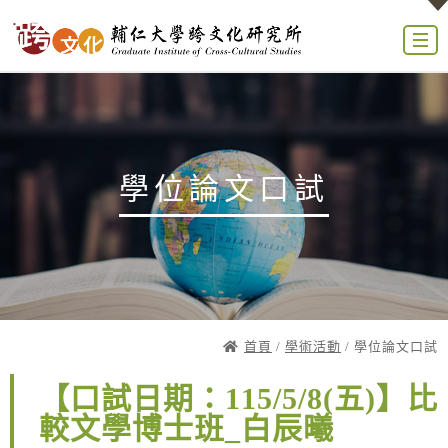
學位論文口試
首頁
/
學術活動
/ 學位論文口試
【口試日期：115/5/8(五)】比
較文學博士班_白辰曦