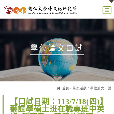
學位論文口試
首頁
/
學術活動
/ 學位論文口試
【口試日期：113/7/18(四)】
翻譯學碩士班在職專班中英