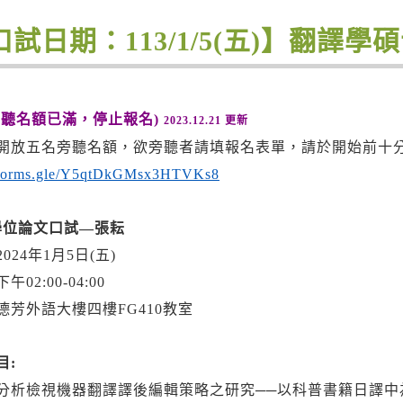
口試日期：113/1/5(五)】翻譯
旁聽名額已滿，停止報名)
2023.12.21 更新
開放五名旁聽名額，欲旁聽者請填報名表單，請於開始前十
//forms.gle/Y5qtDkGMsx3HTVKs8
1學位論文口試—張耘
024年1月5日(五)
02:00-04:00
德芳外語大樓四樓FG410教室
目:
分析檢視機器翻譯譯後編輯策略之研究──以科普書籍日譯中