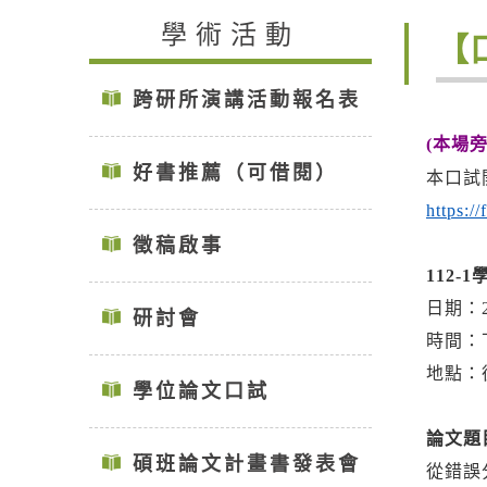
學術活動
【
跨研所演講活動報名表
(本場
好書推薦（可借閱）
本口試
https:
徵稿啟事
112-
日期：2
研討會
時間：下午
地點：
學位論文口試
論文題
碩班論文計畫書發表會
從錯誤