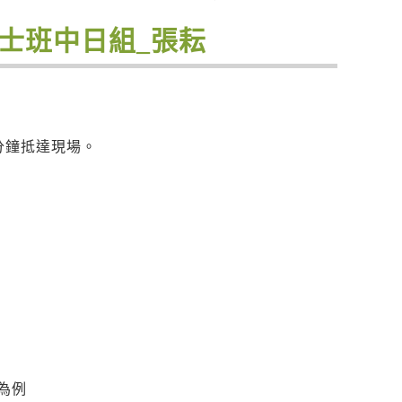
學碩士班中日組_張耘
分鐘抵達現場。
為例