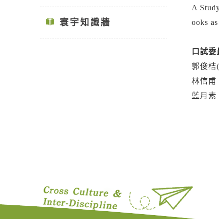
A Study
寰宇知識牆
ooks as
口試委
郭俊桔
林信甫
藍月素