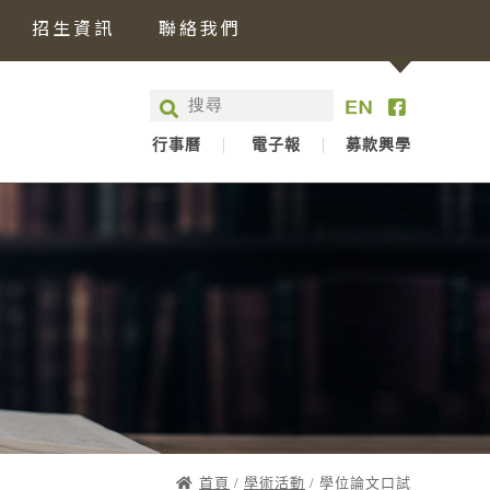
招生資訊
聯絡我們
行事曆
電子報
募款興學
首頁
/
學術活動
/ 學位論文口試