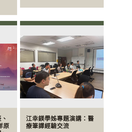
辰、
江幸鎂學姊專題演講：醫
洋原
療筆譯經驗交流