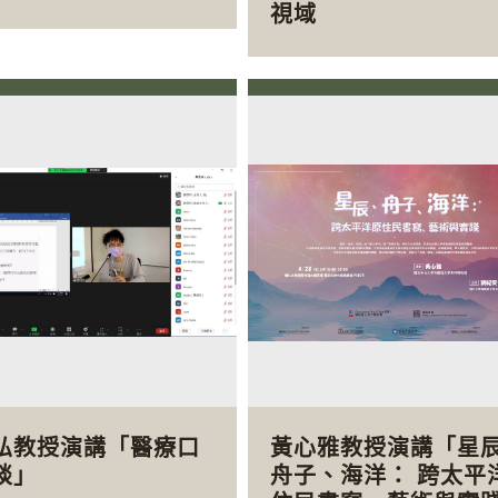
視域
弘教授演講「醫療口
黃心雅教授演講「星
談」
舟子、海洋： 跨太平