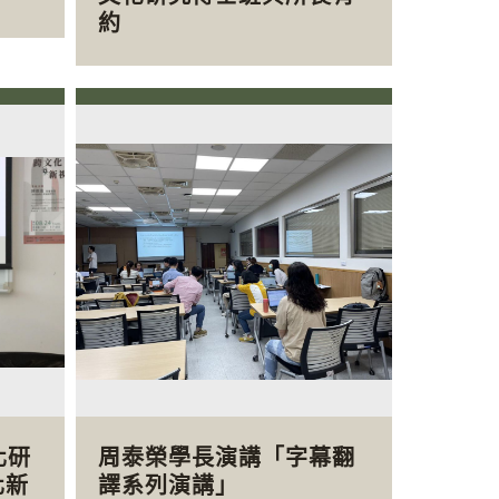
約
化研
周泰榮學長演講「字幕翻
化新
譯系列演講」