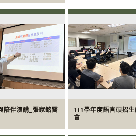
與陪伴演講_張家銘醫
111學年度語言碩招
會