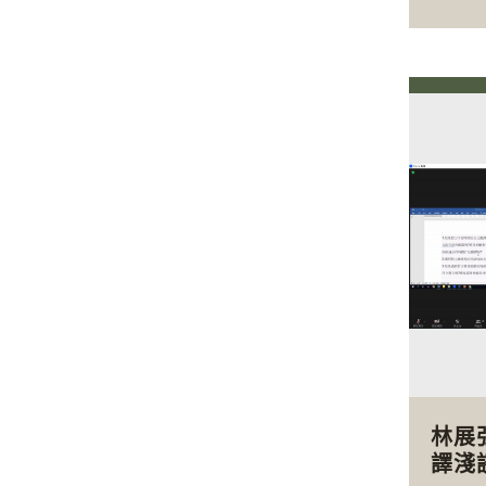
林展
譯淺