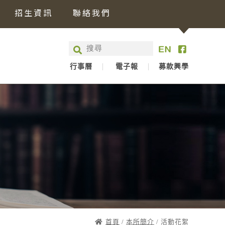
招生資訊
聯絡我們
行事曆
電子報
募款興學
首頁
/
本所簡介
/ 活動花絮