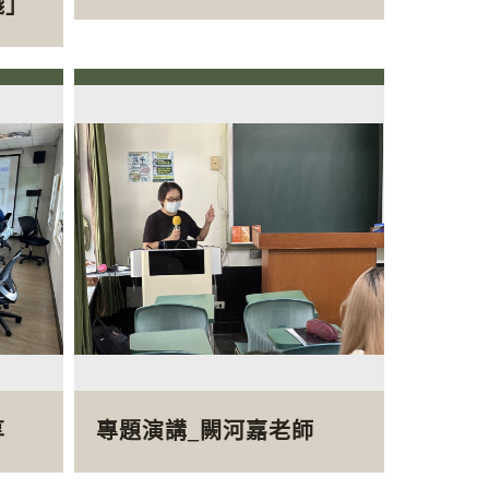
踐」
享
專題演講_闕河嘉老師