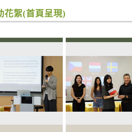
動花絮(首頁呈現)