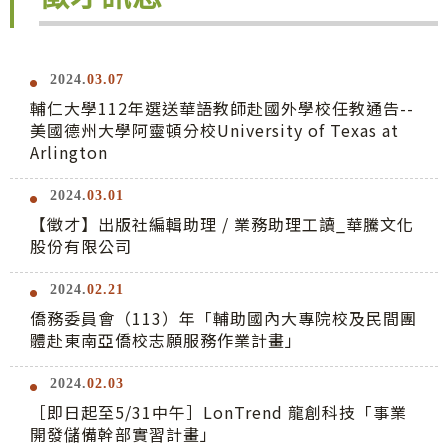
2024.
03.07
輔仁大學112年選送華語教師赴國外學校任教通告--
美國德州大學阿靈頓分校University of Texas at
Arlington
2024.
03.01
【徵才】出版社編輯助理 / 業務助理工讀_華騰文化
股份有限公司
2024.
02.21
僑務委員會（113）年「輔助國內大專院校及民間團
體赴東南亞僑校志願服務作業計畫」
2024.
02.03
［即日起至5/31中午］LonTrend 龍創科技「事業
開發儲備幹部實習計畫」