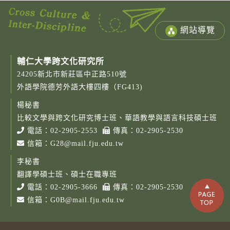
網站導覽
輔仁大學跨文化研究所
24205新北市新莊區中正路510號
外語學院德芳外語大樓四樓（FG413)
楊秘書
比較文學與跨文化研究博士班、華語教學與語言科技碩士班
電話：
02-2905-2553
傳真：02-2905-2530
信箱：
G28@mail.fju.edu.tw
李秘書
翻譯學碩士班、碩士在職專班
電話：
02-2905-3666
傳真：02-2905-2530
信箱：
G0B@mail.fju.edu.tw
Copy