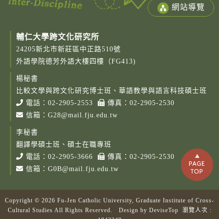
網站導覽
輔仁大學跨文化研究所
24205新北市新莊區中正路510號
外語學院德芳外語大樓四樓（FG413)
楊秘書
比較文學與跨文化研究博士班、華語教學與語言科技碩士班
電話：
02-2905-2553
傳真：02-2905-2530
信箱：
G28@mail.fju.edu.tw
李秘書
翻譯學碩士班、碩士在職專班
電話：
02-2905-3666
傳真：02-2905-2530
信箱：
G0B@mail.fju.edu.tw
Copyright © 2026 Fu-Jen Catholic University, Graduate Institute of Cross-
Cultural Studies All Rights Reserved. Design by
DeviseTop
瀏覽人次 :
Copy